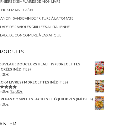
RNIERS EXEMPLAIRES DE MON LIVRE
NU SEMAINE 03/08
ANCINI SANS BAIN DE FRITURE À LA TOMATE
LADE DE RAVIOLES GRILLÉES À L’ITALIENNE
LADE DE CONCOMBRE À L’ASIATIQUE
RODUITS
OUVEAU : DOUCEURS HEALTHY (30 RECETTES
CRÉES INÉDITES)
,00
€
CK 4 LIVRES (140 RECETTES INÉDITES)
,00
€
45,00
€
ote
5.00
ur 5
 REPAS COMPLETS FACILES ET ÉQUILIBRÉS (INÉDITS)
,00
€
ANIER