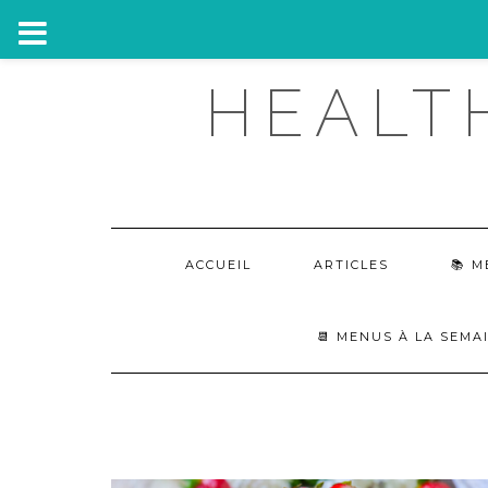
Skip
HEALT
to
content
ACCUEIL
ARTICLES
M
📆 MENUS À LA SEMA