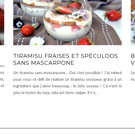
TIRAMISU FRAISES ET SPÉCULOOS
B
SANS MASCARPONE
V
ors
ous
Un tiramisu sans mascarpone… Oui c’est possible ! J’ai relevé
Le
es,
pour vous ce défi de réaliser un tiramisu onctueux grâce à un
ma
 et
ingrédient que j’aime beaucoup : le tofu soyeux ! Ce n’est ni
plus ni moins du soja, cela est donc vegan. Il n’a
…