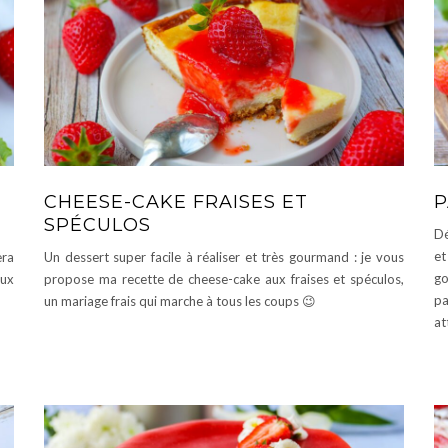
CHEESE-CAKE FRAISES ET
P
SPÉCULOS
Dé
et
era
Un dessert super facile à réaliser et très gourmand : je vous
g
aux
propose ma recette de cheese-cake aux fraises et spéculos,
pa
un mariage frais qui marche à tous les coups 😉
at