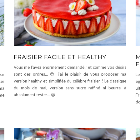
FRAISIER FACILE ET HEALTHY
M
F
Vous me l’avez énormément demandé ; et comme vos désirs
sont des ordres… 😉 j’ai le plaisir de vous proposer ma
eur
Le
version healthy et simplifiée du célèbre fraisier ! Le classique
ser
ég
du mois de mai, version sans sucre raffiné ni beurre, à
 ma
ul
absolument tester… 😉
ème
Fr
do