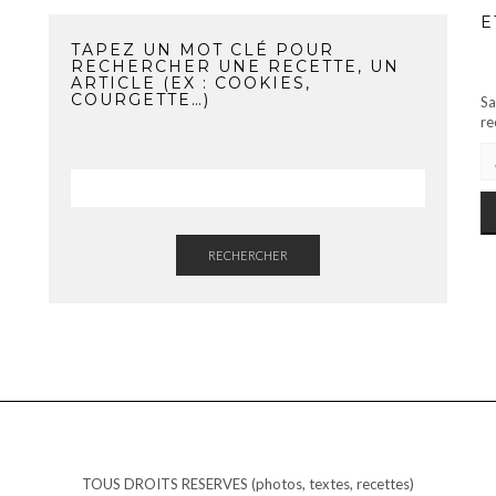
E
TAPEZ UN MOT CLÉ POUR
RECHERCHER UNE RECETTE, UN
ARTICLE (EX : COOKIES,
COURGETTE…)
Sa
re
AD
E-
MA
RECHERCHER
TOUS DROITS RESERVES (photos, textes, recettes)