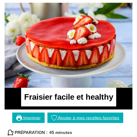
Fraisier facile et healthy
Imprimer
Ajouter à mes recettes favorites
minutes
PRÉPARATION :
45
minutes