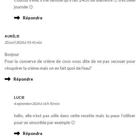
Coucou Irene, il me semble qu’il fait 24cm de diametre 🙂 tres belle
journée 🙂
Répondre
AURÉLIE
20 avril 2024 à 9 h 41 min
Bonjour
Pour la conserve de crème de coco vous dite de ne pas secouer pour
récupérer la crème mais on en fait quoi de l’eau?
Répondre
LUCIE
4 septembre 2024 à 16 h 50 min
hello, elle n’est pas utile dans cette recette mais tu peux l’utiliser
pour un smoothie par exemple 🙂
Répondre