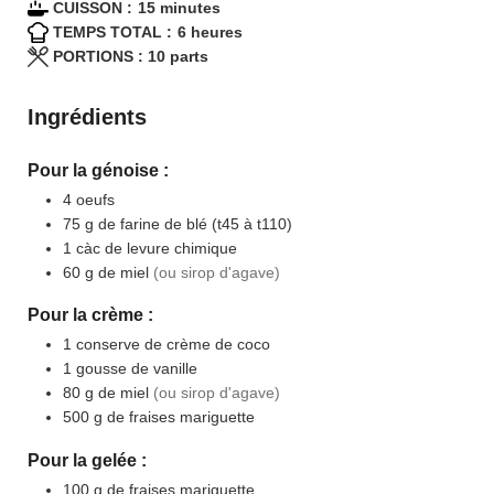
minutes
CUISSON :
15
minutes
heures
TEMPS TOTAL :
6
heures
PORTIONS :
10
parts
Ingrédients
Pour la génoise :
4
oeufs
75
g
de farine de blé (t45 à t110)
1
càc
de levure chimique
60
g
de miel
(ou sirop d'agave)
Pour la crème :
1
conserve
de crème de coco
1
gousse
de vanille
80
g
de miel
(ou sirop d'agave)
500
g
de fraises mariguette
Pour la gelée :
100
g
de fraises mariguette