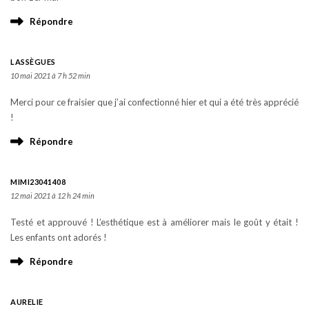
Répondre
LASSÈGUES
10 mai 2021 à 7 h 52 min
Merci pour ce fraisier que j’ai confectionné hier et qui a été très apprécié
!
Répondre
MIMI23041408
12 mai 2021 à 12 h 24 min
Testé et approuvé ! L’esthétique est à améliorer mais le goût y était !
Les enfants ont adorés !
Répondre
AURELIE