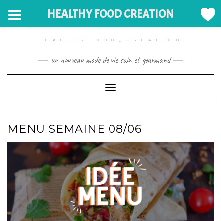
HEALTHY FOOD CREATION
HEALTHYFOOD_CREATION
un nouveau mode de vie sain et gourmand
Toggle Navigation
MENU SEMAINE 08/06