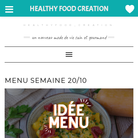
HEALTHY FOOD CREATION
HEALTHYFOOD_CREATION
un nouveau mode de vie sain et gourmand
Toggle Navigation
MENU SEMAINE 20/10