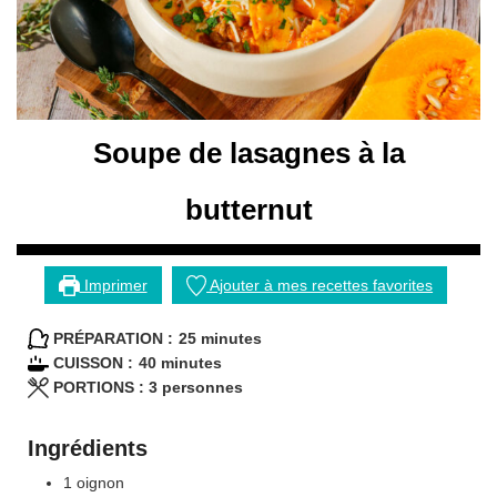
Soupe de lasagnes à la
butternut
Imprimer
Ajouter à mes recettes favorites
minutes
PRÉPARATION :
25
minutes
minutes
CUISSON :
40
minutes
PORTIONS :
3
personnes
Ingrédients
1
oignon