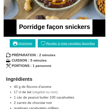
Porridge façon snickers
Imprimer
Ajouter à mes recettes favorites
minutes
PRÉPARATION :
2
minutes
minutes
CUISSON :
5
minutes
PORTIONS :
1
personne
Ingrédients
40
g
de flocons d'avoine
17
cl
de lait
(végétal ou non)
1
càc
de peanut butter 100 cacahuètes
2
carrés
de chocolat noir
quelques cacahuètes grillées