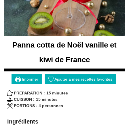
Panna cotta de Noël vanille et
kiwi de France
Imprimer
Ajouter à mes recettes favorites
minutes
PRÉPARATION :
15
minutes
minutes
CUISSON :
15
minutes
PORTIONS :
4
personnes
Ingrédients