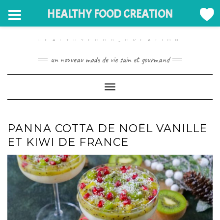
HEALTHY FOOD CREATION
Skip
to
HEALTHYFOOD_CREATION
content
un nouveau mode de vie sain et gourmand
Toggle Navigation
PANNA COTTA DE NOËL VANILLE
ET KIWI DE FRANCE