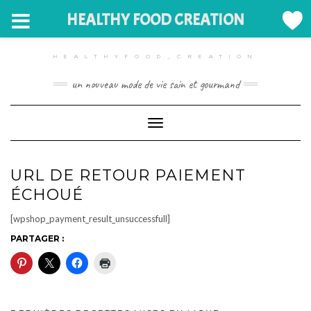
HEALTHY FOOD CREATION
Skip
to
HEALTHYFOOD_CREATION
content
un nouveau mode de vie sain et gourmand
Toggle Navigation
URL DE RETOUR PAIEMENT
ÉCHOUÉ
[wpshop_payment_result_unsuccessfull]
PARTAGER :