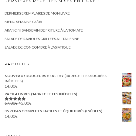
DERNIÈRES RECETTES MISES EN LIGNE :
DERNIERS EXEMPLAIRES DE MON LIVRE
MENU SEMAINE 03/08
ARANCINI SANS BAIN DE FRITURE À LA TOMATE
SALADE DE RAVIOLES GRILLÉES À L’ITALIENNE
SALADE DE CONCOMBRE À L’ASIATIQUE
PRODUITS
NOUVEAU : DOUCEURS HEALTHY (30 RECETTES SUCRÉES
INÉDITES)
14,00
€
PACK 4 LIVRES (140 RECETTES INÉDITES)
Le
Le
57,00
€
45,00
€
Note
5.00
prix
prix
sur 5
35 REPAS COMPLETS FACILES ET ÉQUILIBRÉS (INÉDITS)
initial
actuel
14,00
€
était :
est :
57,00€.
45,00€.
PANIER