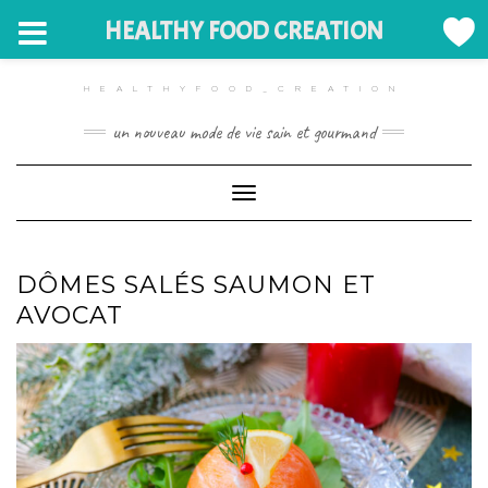
HEALTHY FOOD CREATION
Skip
to
HEALTHYFOOD_CREATION
content
un nouveau mode de vie sain et gourmand
Toggle Navigation
DÔMES SALÉS SAUMON ET
AVOCAT