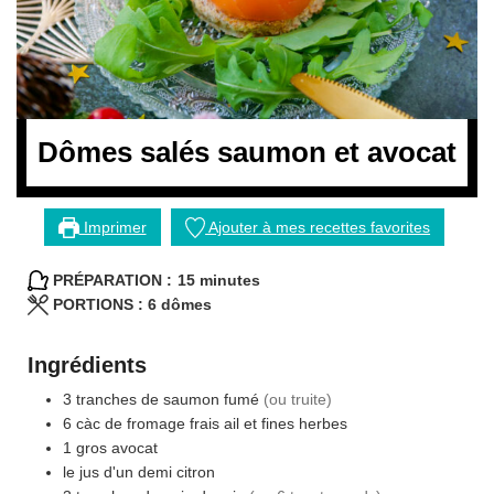
Dômes salés saumon et avocat
Imprimer
Ajouter à mes recettes favorites
minutes
PRÉPARATION :
15
minutes
PORTIONS :
6
dômes
Ingrédients
3
tranches de saumon fumé
(ou truite)
6
càc
de fromage frais ail et fines herbes
1
gros avocat
le jus d'un demi citron