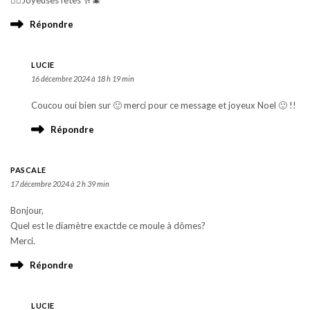
👍🏼Joyeuses fêtes 🥂🎄
Répondre
LUCIE
16 décembre 2024 à 18 h 19 min
Coucou oui bien sur 🙂 merci pour ce message et joyeux Noel 🙂 !!
Répondre
PASCALE
17 décembre 2024 à 2 h 39 min
Bonjour,
Quel est le diamètre exactde ce moule à dômes?
Merci.
Répondre
LUCIE