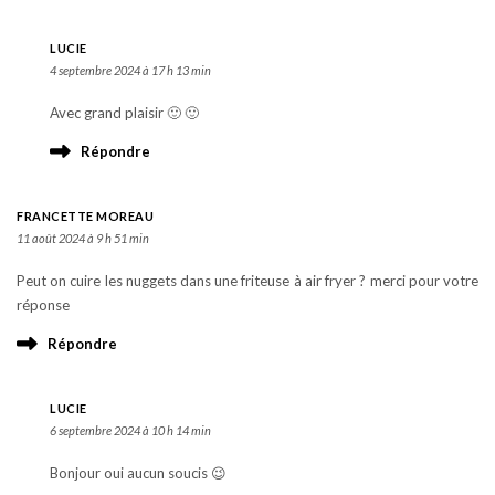
LUCIE
4 septembre 2024 à 17 h 13 min
Avec grand plaisir 🙂 🙂
Répondre
FRANCETTE MOREAU
11 août 2024 à 9 h 51 min
Peut on cuire les nuggets dans une friteuse à air fryer ? merci pour votre
réponse
Répondre
LUCIE
6 septembre 2024 à 10 h 14 min
Bonjour oui aucun soucis 😉