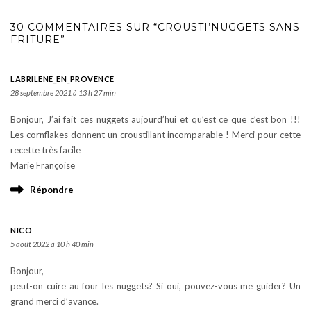
30 COMMENTAIRES SUR “CROUSTI’NUGGETS SANS
FRITURE”
LABRILENE_EN_PROVENCE
28 septembre 2021 à 13 h 27 min
Bonjour, J’ai fait ces nuggets aujourd’hui et qu’est ce que c’est bon !!!
Les cornflakes donnent un croustillant incomparable ! Merci pour cette
recette très facile
Marie Françoise
Répondre
NICO
5 août 2022 à 10 h 40 min
Bonjour,
peut-on cuire au four les nuggets? Si oui, pouvez-vous me guider? Un
grand merci d’avance.