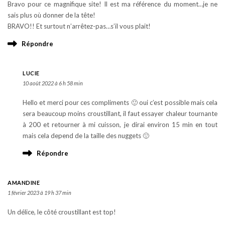
Bravo pour ce magnifique site! Il est ma référence du moment…je ne
sais plus où donner de la tête!
BRAVO!! Et surtout n’arrêtez-pas…s’il vous plait!
Répondre
LUCIE
10 août 2022 à 6 h 58 min
Hello et merci pour ces compliments 🙂 oui c’est possible mais cela
sera beaucoup moins croustillant, il faut essayer chaleur tournante
à 200 et retourner à mi cuisson, je dirai environ 15 min en tout
mais cela depend de la taille des nuggets 🙂
Répondre
AMANDINE
1 février 2023 à 19 h 37 min
Un délice, le côté croustillant est top!