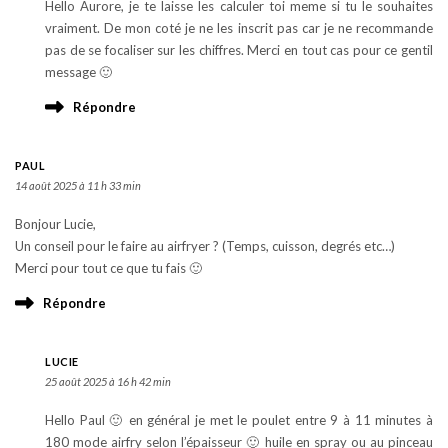
Hello Aurore, je te laisse les calculer toi meme si tu le souhaites
vraiment. De mon coté je ne les inscrit pas car je ne recommande
pas de se focaliser sur les chiffres. Merci en tout cas pour ce gentil
message 🙂
Répondre
PAUL
14 août 2025 à 11 h 33 min
Bonjour Lucie,
Un conseil pour le faire au airfryer ? (Temps, cuisson, degrés etc…)
Merci pour tout ce que tu fais 🙂
Répondre
LUCIE
25 août 2025 à 16 h 42 min
Hello Paul 🙂 en général je met le poulet entre 9 à 11 minutes à
180 mode airfry selon l’épaisseur 🙂 huile en spray ou au pinceau