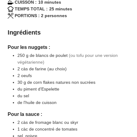
minutes
CUISSON :
10
minutes
minutes
TEMPS TOTAL :
25
minutes
PORTIONS :
2
personnes
Ingrédients
Pour les nuggets :
250
g
de blancs de poulet
(ou tofu pour une version
végétarienne)
2
càs
de farine (au choix)
2
oeufs
30
g
de corn flakes natures non sucrées
du piment d'Espelette
du sel
de l'huile de cuisson
Pour la sauce :
2
càs
de fromage blanc ou skyr
1
càc
de concentré de tomates
sel, poivre