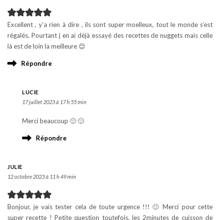
Excellent , y’a rien à dire , ils sont super moelleux, tout le monde s’est
régalés. Pourtant j en ai déjà essayé des recettes de nuggets mais celle
là est de loin la meilleure 😊
Répondre
LUCIE
17 juillet 2023 à 17 h 55 min
Merci beaucoup 🙂 🙂
Répondre
JULIE
12 octobre 2023 à 11 h 49 min
Bonjour, je vais tester cela de toute urgence !!! 🙂 Merci pour cette
super recette ! Petite question toutefois, les 2minutes de cuisson de