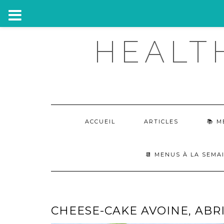
Skip
HEALT
to
content
ACCUEIL
ARTICLES
M
📆 MENUS À LA SEMA
CHEESE-CAKE AVOINE, ABR