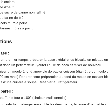
fs entiers
ne d'oeuf
de sucre de canne non raffiné
de farine de blé
icots mûrs à point
tarines mûres à point
ctions
base :
un premier temps, préparer la base : réduire les biscuits en miettes en
t dans un petit mixeur. Ajouter l’huile de coco et mixer de nouveau.
ser un moule à fond amovible de papier cuisson (diamètre du moule co
20 cm maxi).Repartir cette préparation au fond du moule en tassant bie
s d’une cuillère à soupe. Réserver au réfrigérateur.
pareil :
auffer le four à 180° (chaleur traditionnelle).
un saladier mélanger ensemble les deux oeufs, le jaune d'oeuf et le s