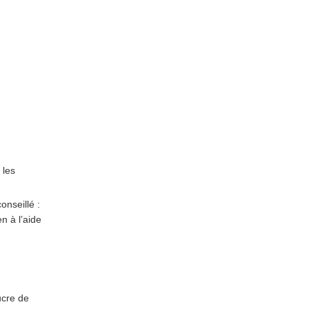
 les
nseillé :
n à l’aide
ucre de