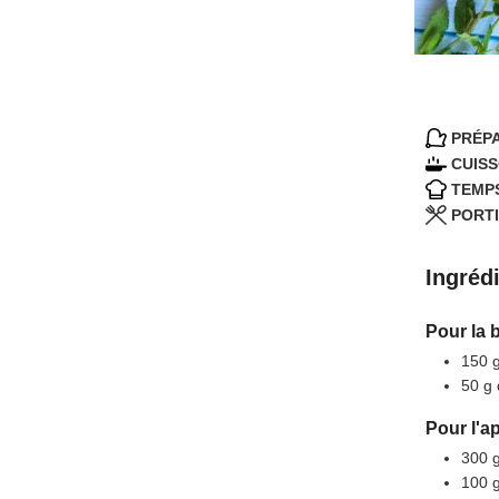
PRÉPA
CUISS
TEMPS
PORTI
Ingréd
Pour la 
150
50
g
Pour l'ap
300
100