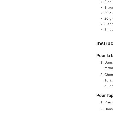
2
oeu
1
jau
50
g
20
g
3
abr
3
nec
Instru
Pour la 
Dans 
mixan
Chemi
16 à 
du do
Pour l'ap
Préch
Dans 