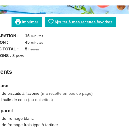
Imprimer
Ajouter à mes recettes favorites
minutes
RATION :
15
minutes
minutes
ON :
45
minutes
heures
 TOTAL :
5
heures
ONS :
8
parts
ients
base :
g
de biscuits à l'avoine
(ma recette en bas de page)
d'huile de coco
(ou noisettes)
pareil :
g
de fromage blanc
g
de fromage frais type à tartiner