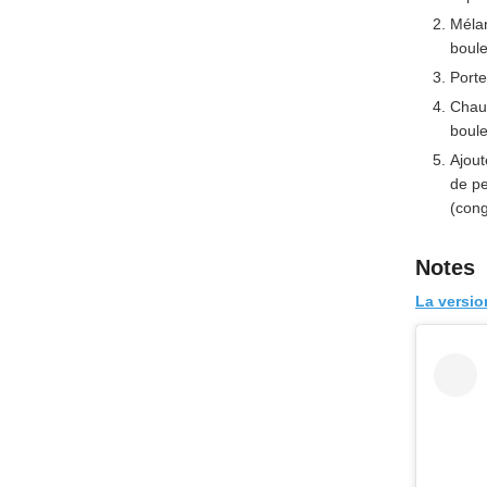
Mélan
boule
Porte
Chauf
boule
Ajout
de pe
(cong
Notes
La versio