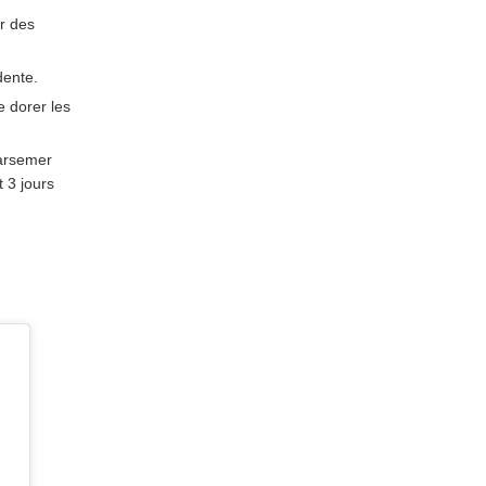
r des
dente.
e dorer les
parsemer
t 3 jours