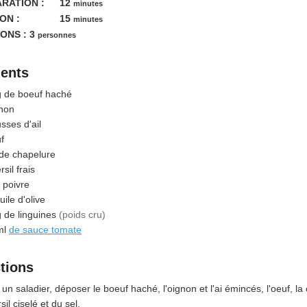
minutes
RATION :
12
minutes
minutes
ON :
15
minutes
ONS :
3
personnes
ients
g
de boeuf haché
non
sses d'ail
f
de chapelure
sil frais
t poivre
uile d'olive
g
de linguines
(poids cru)
ml
de sauce tomate
ctions
un saladier, déposer le boeuf haché, l'oignon et l'ai émincés, l'oeuf, la
sil ciselé et du sel.