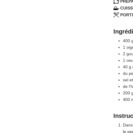
PRÉPA
CUISS
PORTI
Ingréd
400
1
oig
2
gou
1
oeu
40
g
du per
sel e
de l'h
200
400
Instru
Dans 
le per