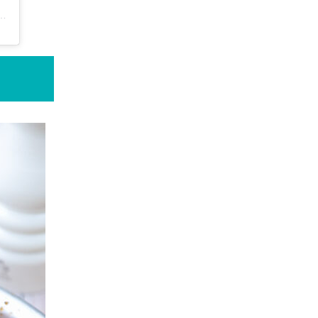
ucie 😊 recettes de plats sains (@healthyfood_creation)