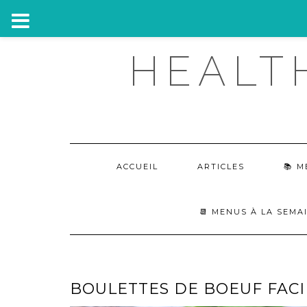
Skip
HEALT
to
content
ACCUEIL
ARTICLES
M
📆 MENUS À LA SEMA
BOULETTES DE BOEUF FACI