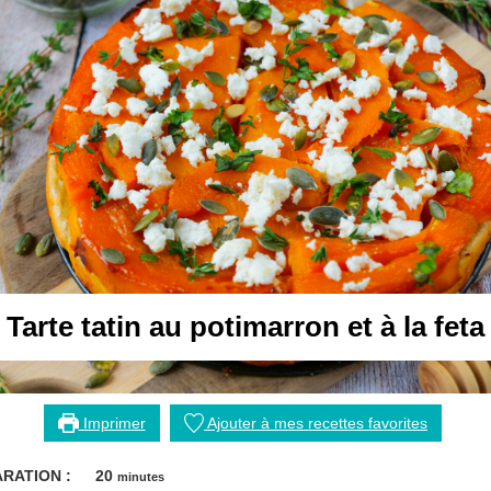
Tarte tatin au potimarron et à la feta
Imprimer
Ajouter à mes recettes favorites
minutes
RATION :
20
minutes