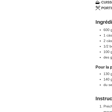
CUISS
PORTI
Ingréd
600
1
càs
2
càs
1/2
b
100
des g
Pour la 
130
140
du se
Instru
Préch
moyen