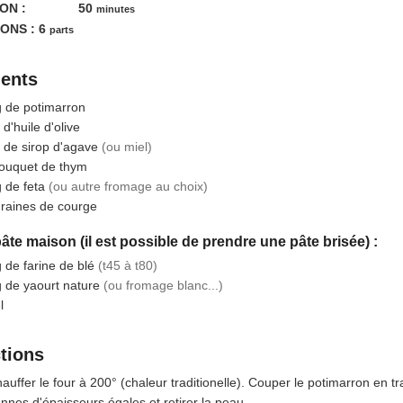
minutes
ON :
50
minutes
ONS :
6
parts
ients
g
de potimarron
d'huile d'olive
de sirop d'agave
(ou miel)
ouquet de thym
g
de feta
(ou autre fromage au choix)
raines de courge
pâte maison (il est possible de prendre une pâte brisée) :
g
de farine de blé
(t45 à t80)
g
de yaourt nature
(ou fromage blanc...)
l
ctions
auffer le four à 200° (chaleur traditionelle). Couper le potimarron en t
nes d'épaisseurs égales et retirer la peau.