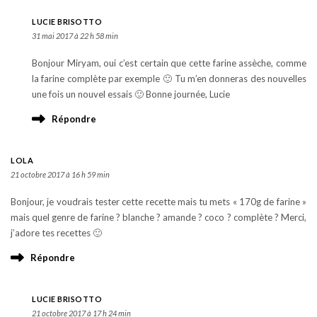
LUCIE BRISOTTO
31 mai 2017 à 22 h 58 min
Bonjour Miryam, oui c’est certain que cette farine assèche, comme
la farine complète par exemple 🙂 Tu m’en donneras des nouvelles
une fois un nouvel essais 🙂 Bonne journée, Lucie
Répondre
LOLA
21 octobre 2017 à 16 h 59 min
Bonjour, je voudrais tester cette recette mais tu mets « 170g de farine »
mais quel genre de farine ? blanche ? amande ? coco ? complète ? Merci,
j’adore tes recettes 🙂
Répondre
LUCIE BRISOTTO
21 octobre 2017 à 17 h 24 min