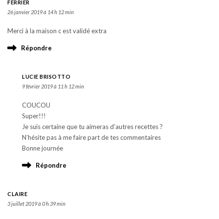
FERRIER
26 janvier 2019 à 14 h 12 min
Merci à la maison c est validé extra
Répondre
LUCIE BRISOTTO
9 février 2019 à 11 h 12 min
COUCOU
Super!!!
Je suis certaine que tu aimeras d’autres recettes ?
N’hésite pas à me faire part de tes commentaires
Bonne journée
Répondre
CLAIRE
3 juillet 2019 à 0 h 39 min