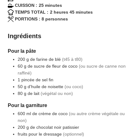
minutes
CUISSON :
25
minutes
heures
minutes
TEMPS TOTAL :
2
heures
45
minutes
PORTIONS :
8
personnes
Ingrédients
Pour la pâte
200
g
de farine de blé
(t45 à t80)
60
g
de sucre de fleur de coco
(ou sucre de canne non
raffiné)
1
pincée
de sel fin
50
g
d'huile de noisette
(ou coco)
80
g
de lait
(végétal ou non)
Pour la garniture
600
ml
de crème de coco
(ou autre crème végétale ou
non)
200
g
de chocolat noir patissier
fruits pour le dressage
(optionnel)