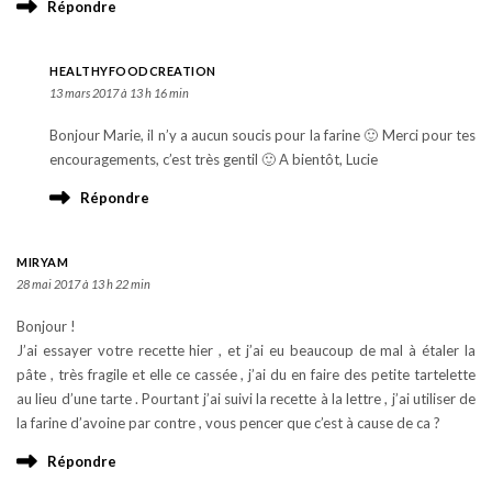
Répondre
HEALTHYFOODCREATION
13 mars 2017 à 13 h 16 min
Bonjour Marie, il n’y a aucun soucis pour la farine 🙂 Merci pour tes
encouragements, c’est très gentil 🙂 A bientôt, Lucie
Répondre
MIRYAM
28 mai 2017 à 13 h 22 min
Bonjour !
J’ai essayer votre recette hier , et j’ai eu beaucoup de mal à étaler la
pâte , très fragile et elle ce cassée , j’ai du en faire des petite tartelette
au lieu d’une tarte . Pourtant j’ai suivi la recette à la lettre , j’ai utiliser de
la farine d’avoine par contre , vous pencer que c’est à cause de ca ?
Répondre