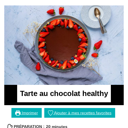
Tarte au chocolat healthy
Imprimer
Ajouter à mes recettes favorites
minutes
PRÉPARATION :
20
minutes