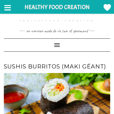
HEALTHY FOOD CREATION
Skip
to
HEALTHYFOOD_CREATION
content
un nouveau mode de vie sain et gourmand
Toggle Navigation
SUSHIS BURRITOS (MAKI GÉANT)