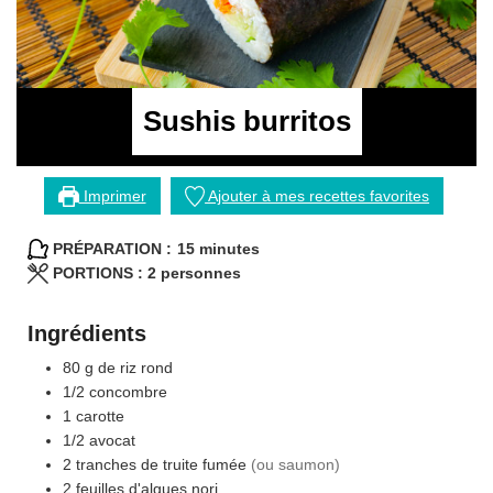
Sushis burritos
Imprimer
Ajouter à mes recettes favorites
minutes
PRÉPARATION :
15
minutes
PORTIONS :
2
personnes
Ingrédients
80
g
de riz rond
1/2
concombre
1
carotte
1/2
avocat
2
tranches
de truite fumée
(ou saumon)
2
feuilles d'algues nori