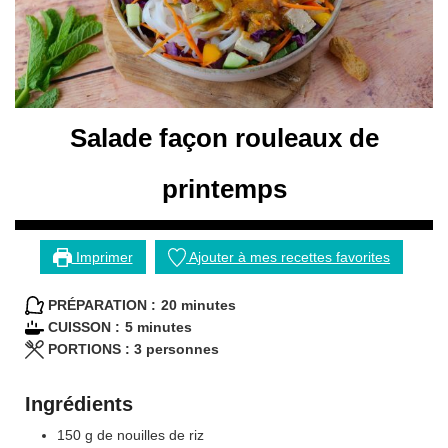
Salade façon rouleaux de
printemps
Imprimer
Ajouter à mes recettes favorites
minutes
PRÉPARATION :
20
minutes
minutes
CUISSON :
5
minutes
PORTIONS :
3
personnes
Ingrédients
150
g
de nouilles de riz