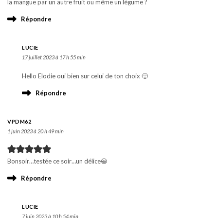
la mangue par un autre fruit ou même un légume ?
Répondre
LUCIE
17 juillet 2023 à 17 h 55 min
Hello Elodie oui bien sur celui de ton choix 🙂
Répondre
VPDM62
1 juin 2023 à 20 h 49 min
Bonsoir…testée ce soir…un délice😀
Répondre
LUCIE
7 juin 2023 à 10 h 54 min