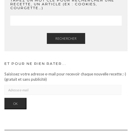
TAPEZ UN MOT CLÉ POUR RECHERCHER UNE
RECETTE, UN ARTICLE (EX : COOKIES,
COURGETTE…)
RECHERCHER
ET POUR NE RIEN RATER...
Saisissez votre adresse e-mail pour recevoir chaque nouvelle recette ;-)
(gratuit et sans publicité)
ADRESSE
E-
MAIL
OK