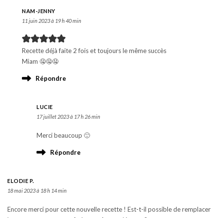
NAM-JENNY
11 juin 2023 à 19 h 40 min
Recette déjà faite 2 fois et toujours le même succès
Miam 🤤🤤🤤
Répondre
LUCIE
17 juillet 2023 à 17 h 26 min
Merci beaucoup 🙂
Répondre
ELODIE P.
18 mai 2023 à 18 h 14 min
Encore merci pour cette nouvelle recette ! Est-t-il possible de remplacer