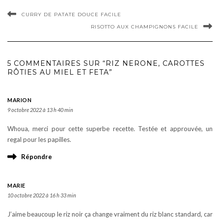
CURRY DE PATATE DOUCE FACILE
RISOTTO AUX CHAMPIGNONS FACILE
5 COMMENTAIRES SUR “RIZ NERONE, CAROTTES
RÔTIES AU MIEL ET FETA”
MARION
9 octobre 2022 à 13 h 40 min
Whoua, merci pour cette superbe recette. Testée et approuvée, un
regal pour les papilles.
Répondre
MARIE
10 octobre 2022 à 16 h 33 min
J’aime beaucoup le riz noir ça change vraiment du riz blanc standard, car