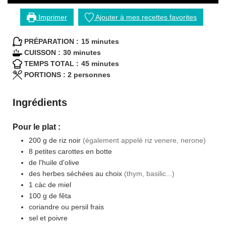
Imprimer
Ajouter à mes recettes favorites
minutes
PRÉPARATION :
15
minutes
minutes
CUISSON :
30
minutes
minutes
TEMPS TOTAL :
45
minutes
PORTIONS :
2
personnes
Ingrédients
Pour le plat :
200
g
de riz noir
(également appelé riz venere, nerone)
8
petites
carottes en botte
de l'huile d'olive
des herbes séchées au choix
(thym, basilic...)
1
càc
de miel
100
g
de fêta
coriandre ou persil frais
sel et poivre