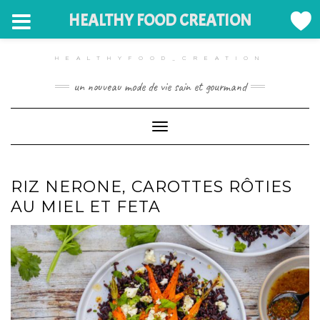
HEALTHY FOOD CREATION
Skip
to
HEALTHYFOOD_CREATION
content
un nouveau mode de vie sain et gourmand
Toggle Navigation
RIZ NERONE, CAROTTES RÔTIES
AU MIEL ET FETA