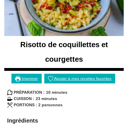
Risotto de coquillettes et
courgettes
Imprimer
Ajouter à mes recettes favorites
minutes
PRÉPARATION :
10
minutes
minutes
CUISSON :
23
minutes
PORTIONS :
2
personnes
Ingrédients