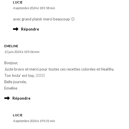
LUCIE
4 septembre 2024 à 18 h 58 min
avec grand plaisir merci beaucoup 🙂
Répondre
EMELINE
12 juin 2024 à 10 h 06 min
Bonjour,
Juste bravo et merci pour toutes ces recettes colorées et Healthy.
Ton Insta’ est top, 👍🏻👍🏻
Belle journée,
Emeline
Répondre
LUCIE
4 septembre 2024 à 19 h 01 min