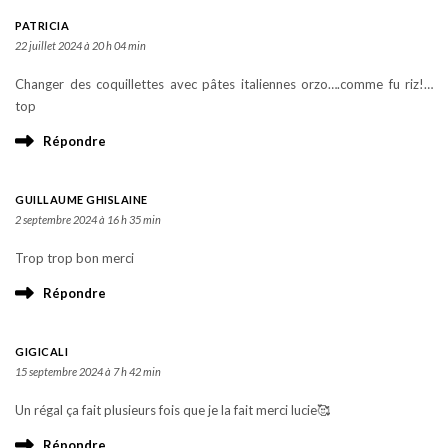
PATRICIA
22 juillet 2024 à 20 h 04 min
Changer des coquillettes avec pâtes italiennes orzo….comme fu riz!…
top
Répondre
GUILLAUME GHISLAINE
2 septembre 2024 à 16 h 35 min
Trop trop bon merci
Répondre
GIGICALI
15 septembre 2024 à 7 h 42 min
Un régal ça fait plusieurs fois que je la fait merci lucie🥰
Répondre