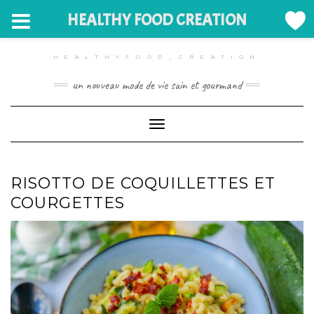
HEALTHY FOOD CREATION
Skip
to
HEALTHYFOOD_CREATION
content
un nouveau mode de vie sain et gourmand
Toggle Navigation
RISOTTO DE COQUILLETTES ET
COURGETTES