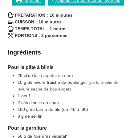
Imprimer
Ajouter à mes recettes favorites
minutes
PRÉPARATION :
10
minutes
minutes
CUISSON :
10
minutes
heure
TEMPS TOTAL :
1
heure
PORTIONS :
2
personnes
Ingrédients
Pour la pâte à blinis
25
cl
de lait
(végétal ou non)
10
g
de levure frâiche de boulanger
(ou la moitié de
levure sèche de boulanger)
1
oeuf
2
càs
d'huile au choix
180
g
de farine de blé (de t45 à t80)
3
g
de sel fin
Pour la garniture
50
g
de foie gras végétal*