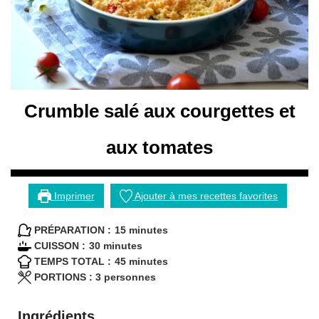
Crumble salé aux courgettes et
aux tomates
Imprimer
Ajouter à mes recettes favorites
minutes
PRÉPARATION :
15
minutes
minutes
CUISSON :
30
minutes
minutes
TEMPS TOTAL :
45
minutes
PORTIONS :
3
personnes
Ingrédients