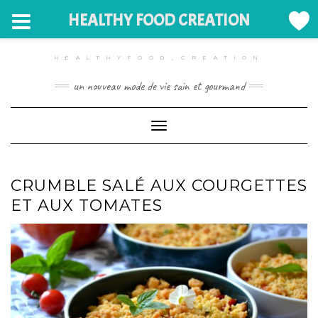
HEALTHY FOOD CREATION
Skip
to
HEALTHYFOOD_CREATION
content
un nouveau mode de vie sain et gourmand
Toggle Navigation
CRUMBLE SALÉ AUX COURGETTES
ET AUX TOMATES