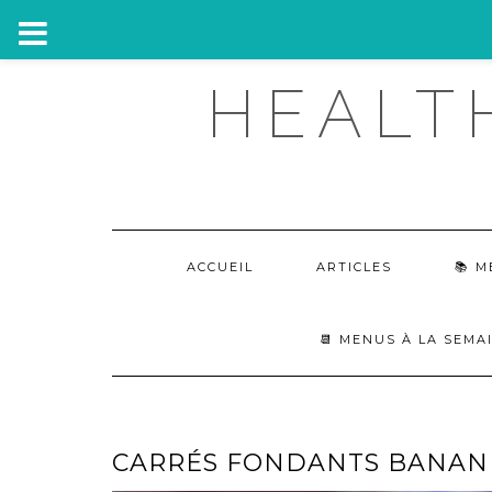
Skip
HEALT
to
content
ACCUEIL
ARTICLES
M
📆 MENUS À LA SEMA
CARRÉS FONDANTS BANANE