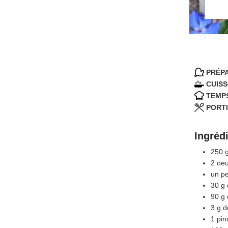
PRÉPA
CUISS
TEMPS
PORTI
Ingréd
250
2
oeu
un p
30
g
90
g
3
g
d
1
pin