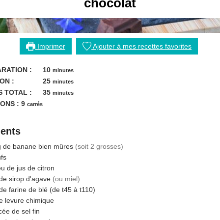
chocolat
Imprimer
Ajouter à mes recettes favorites
minutes
RATION :
10
minutes
minutes
ON :
25
minutes
minutes
 TOTAL :
35
minutes
ONS :
9
carrés
ients
g
de banane bien mûres
(soit 2 grosses)
fs
eu
de jus de citron
de sirop d'agave
(ou miel)
de farine de blé (de t45 à t110)
e levure chimique
cée
de sel fin