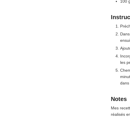
100
Instru
Préch
Dans 
ensui
Ajout
Incor
les p
Chemi
minut
dans 
Notes
Mes recet
réalisés e