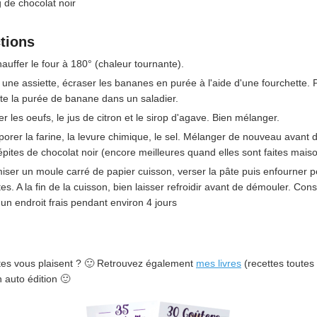
g
de chocolat noir
ctions
auffer le four à 180° (chaleur tournante).
une assiette, écraser les bananes en purée à l'aide d'une fourchette. 
te la purée de banane dans un saladier.
er les oeufs, le jus de citron et le sirop d'agave. Bien mélanger.
porer la farine, la levure chimique, le sel. Mélanger de nouveau avant d
épites de chocolat noir (encore meilleures quand elles sont faites maiso
ser un moule carré de papier cuisson, verser la pâte puis enfourner 
es. A la fin de la cuisson, bien laisser refroidir avant de démouler. Cons
un endroit frais pendant environ 4 jours
tes vous plaisent ? 🙂 Retrouvez également
mes livres
(recettes toutes 
n auto édition 🙂