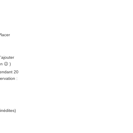
Placer
'ajouter
n 😉 )
pendant 20
ervation :
inédites)