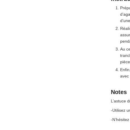
Prépa
d’aga
d’un
Réali
assur
penda
Au ce
tranc
pièce
Enfin
avec 
Notes
L’astuce d
-Utilisez u
-N’hésitez