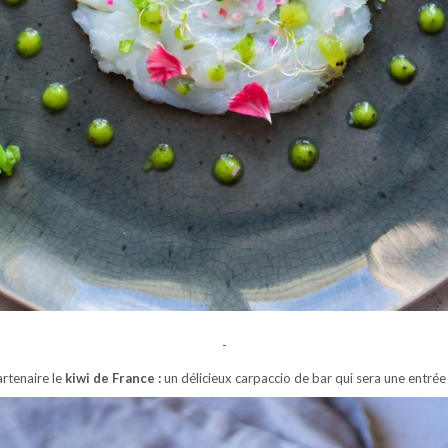
-
rtenaire le
kiwi de France :
un délicieux carpaccio de bar qui sera une entrée 