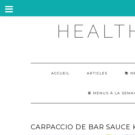
Skip
HEALT
to
content
ACCUEIL
ARTICLES
M
📆 MENUS À LA SEMA
CARPACCIO DE BAR SAUCE K