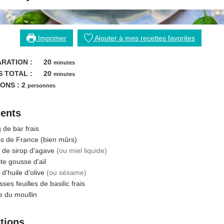
Imprimer
Ajouter à mes recettes favorites
minutes
RATION :
20
minutes
minutes
 TOTAL :
20
minutes
ONS :
2
personnes
ients
g
de bar frais
is de France (bien mûrs)
de sirop d'agave
(ou miel liquide)
ite
gousse d'ail
d'huile d'olive
(ou sésame)
sses feuilles
de basilic frais
e du moullin
ctions