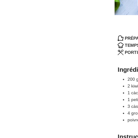
PRÉPA
TEMPS
PORTI
Ingréd
200
2
kiw
1
càc
1
pet
3
càs
4
gro
poivr
Instru