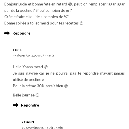
Bonjour Lucie et bonne fête en retard 😂, peut-on remplacer l’agar-agar
par de la pectine ? Si oui combien de gr ?
Crème fraîche liquide a combien de %?
Bonne soirée à toi et merci pour tes recettes 😍
Répondre
LUCIE
15 décembre 2022 à 9 h 18 min
Hello Yoann merci 🙂
Je suis navrée car je ne pourrai pas te repondre n’ayant jamais
utilisé de pectine :/
Pour la crème 30% serait bien 🙂
Belle journée 🙂
Répondre
YOANN
19 décembre 2022 à 7 h 27 min