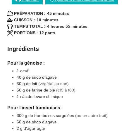
minutes
PRÉPARATION :
45
minutes
minutes
CUISSON :
10
minutes
heures
minutes
TEMPS TOTAL :
4
heures
55
minutes
PORTIONS :
12
parts
Ingrédients
Pour la génoise :
1
oeuf
40
g
de sirop d'agave
30
g
de lait
(végétal ou non)
50
g
de farine de blé
(t45 à t80)
1
càc
de levure chimique
Pour l'insert framboises :
300
g
de framboises surgelées
(ou un autre fruit)
60
g
de sirop d'agave
2
g
d'agar-agar