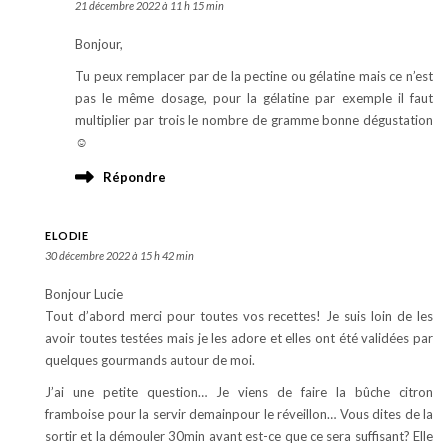
21 décembre 2022 à 11 h 15 min
Bonjour,
Tu peux remplacer par de la pectine ou gélatine mais ce n’est
pas le même dosage, pour la gélatine par exemple il faut
multiplier par trois le nombre de gramme bonne dégustation
☺️
Répondre
ELODIE
30 décembre 2022 à 15 h 42 min
Bonjour Lucie
Tout d’abord merci pour toutes vos recettes! Je suis loin de les
avoir toutes testées mais je les adore et elles ont été validées par
quelques gourmands autour de moi.
J’ai une petite question… Je viens de faire la bûche citron
framboise pour la servir demainpour le réveillon… Vous dites de la
sortir et la démouler 30min avant est-ce que ce sera suffisant? Elle