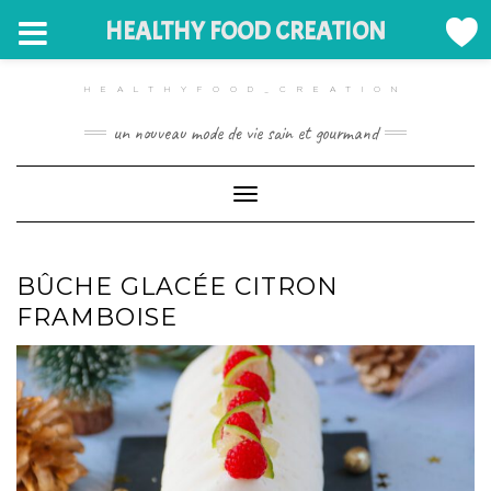
HEALTHY FOOD CREATION
Skip
to
HEALTHYFOOD_CREATION
content
un nouveau mode de vie sain et gourmand
Toggle Navigation
BÛCHE GLACÉE CITRON
FRAMBOISE