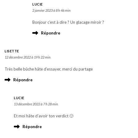
LUCIE
2 janvier 2023 à 8 h 46 min
Bonjour c’est à dire ? Un glacage miroir ?
Répondre
LISETTE
12 décembre 2022 à 19 h 22 min
Très belle bûche hâte d’essayer, merci du partage
Répondre
LUCIE
13 décembre 2022 à 7 h 28 min
Et moi hâte d’avoir ton verdict 🙂
Répondre