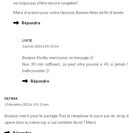
ne risque pas d’être encore congelée?
Merci d’avance pour votre réponse. Bonnes fêtes de fin d’année
Répondre
LUCIE
2 janvier 2023 à 8 h 52 min
Bonjour Elodie, merci pour ce message 🙂
Non 30 min suffisent, ça peut etre poussé à 45 si jamais !
belle jorunée 🙂
Répondre
FATIMA
15 décembre 2022 à 15 h 11 min
Bonjour, merci pour le partage. Puis je remplacer le sucre par du sirop d
agave dans la crème svp si oui combien de ml ? Merci
Répondre