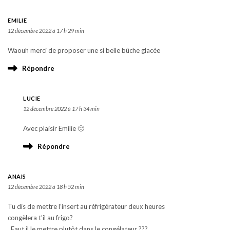
EMILIE
12 décembre 2022 à 17 h 29 min
Waouh merci de proposer une si belle bûche glacée
Répondre
LUCIE
12 décembre 2022 à 17 h 34 min
Avec plaisir Emilie 🙂
Répondre
ANAIS
12 décembre 2022 à 18 h 52 min
Tu dis de mettre l’insert au réfrigérateur deux heures
congèlera t’il au frigo?
. Faut il le mettre plutôt dans le congélateur ???