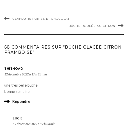
CLAFOUTIS POIRES ET CHOCOLAT
BÛCHE ROULÉE AU CITRON
68 COMMENTAIRES SUR “BÛCHE GLACÉE CITRON
FRAMBOISE”
THITHOAD
12 décembre 2022 à 17 h 25 min
une très belle bûche
bonne semaine
Répondre
LUCIE
12 décembre 2022 à 17 h 34 min