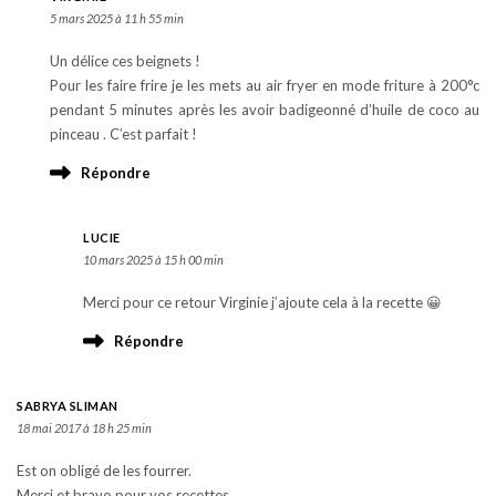
5 mars 2025 à 11 h 55 min
Un délice ces beignets !
Pour les faire frire je les mets au air fryer en mode friture à 200°c
pendant 5 minutes après les avoir badigeonné d’huile de coco au
pinceau . C’est parfait !
Répondre
LUCIE
10 mars 2025 à 15 h 00 min
Merci pour ce retour Virginie j’ajoute cela à la recette 😀
Répondre
SABRYA SLIMAN
18 mai 2017 à 18 h 25 min
Est on obligé de les fourrer.
Merci et bravo pour vos recettes