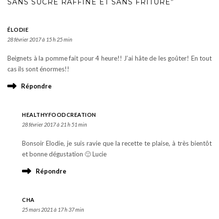
SANS SUCRE RAFFINÉ ET SANS FRITURE”
ÉLODIE
28 février 2017 à 15 h 25 min
Beignets à la pomme fait pour 4 heure!! J’ai hâte de les goûter! En tout
cas ils sont énormes!!
Répondre
HEALTHYFOODCREATION
28 février 2017 à 21 h 51 min
Bonsoir Elodie, je suis ravie que la recette te plaise, à très bientôt
et bonne dégustation 🙂 Lucie
Répondre
CHA
25 mars 2021 à 17 h 37 min