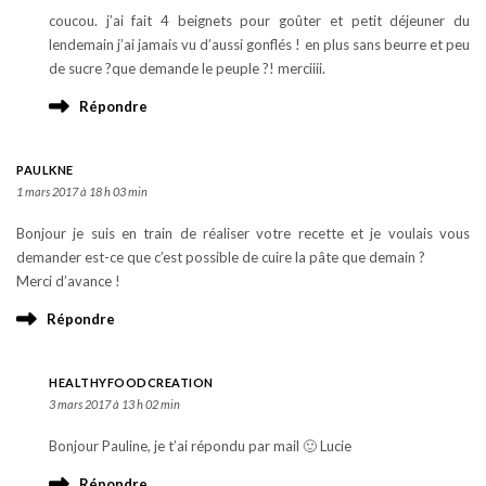
coucou. j’ai fait 4 beignets pour goûter et petit déjeuner du
lendemain j’ai jamais vu d’aussi gonflés ! en plus sans beurre et peu
de sucre ?que demande le peuple ?! merciiii.
Répondre
PAULKNE
1 mars 2017 à 18 h 03 min
Bonjour je suis en train de réaliser votre recette et je voulais vous
demander est-ce que c’est possible de cuire la pâte que demain ?
Merci d’avance !
Répondre
HEALTHYFOODCREATION
3 mars 2017 à 13 h 02 min
Bonjour Pauline, je t’ai répondu par mail 🙂 Lucie
Répondre