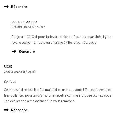
Répondre
LUCIE BRISOTTO
27 juillet 2017 à 12 h 52 min
Bonjour ! 🙂 Oui pour la levure fraîche ! Pour les quantités 1g de
levure sèche = 2g de levure fraiche 😉 Belle journée, Lucie
Répondre
ROSE
27 août 2017 à 16 h 08 min
Bonjour,
Ce matin, j’ai réalisé la pâte mais j’ai eu un petit souci ! Elle était tres tres
tres collante , pourtant j’ai suivi la recette comme indiquée. Auriez vous
une explication à me donner ? Je vous remercie.
Répondre