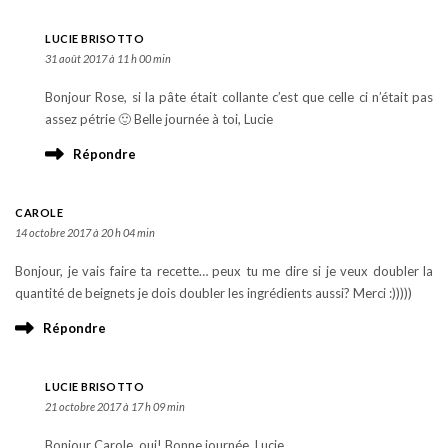
LUCIE BRISOTTO
31 août 2017 à 11 h 00 min
Bonjour Rose, si la pâte était collante c’est que celle ci n’était pas
assez pétrie 🙂 Belle journée à toi, Lucie
Répondre
CAROLE
14 octobre 2017 à 20 h 04 min
Bonjour, je vais faire ta recette… peux tu me dire si je veux doubler la
quantité de beignets je dois doubler les ingrédients aussi? Merci :)))))
Répondre
LUCIE BRISOTTO
21 octobre 2017 à 17 h 09 min
Bonjour Carole, oui! Bonne journée, Lucie