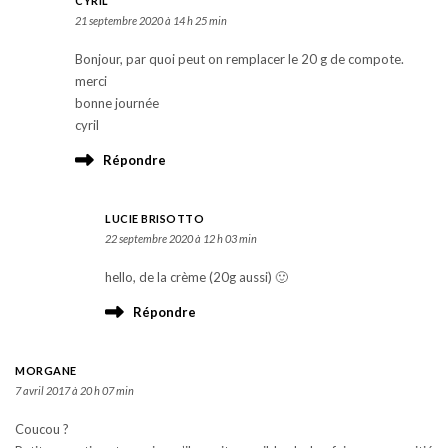
CYRIL
21 septembre 2020 à 14 h 25 min
Bonjour, par quoi peut on remplacer le 20 g de compote.
merci
bonne journée
cyril
Répondre
LUCIE BRISOTTO
22 septembre 2020 à 12 h 03 min
hello, de la crème (20g aussi) 🙂
Répondre
MORGANE
7 avril 2017 à 20 h 07 min
Coucou ?