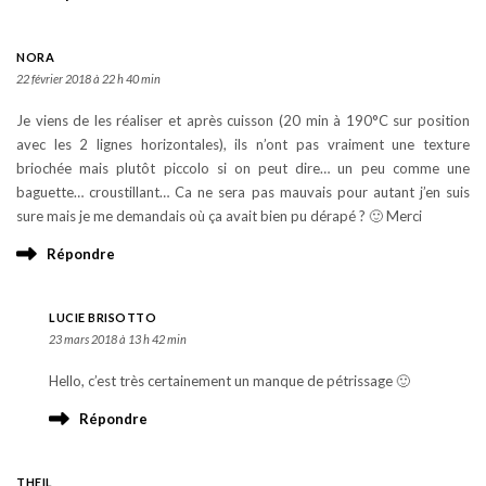
NORA
22 février 2018 à 22 h 40 min
Je viens de les réaliser et après cuisson (20 min à 190°C sur position
avec les 2 lignes horizontales), ils n’ont pas vraiment une texture
briochée mais plutôt piccolo si on peut dire… un peu comme une
baguette… croustillant… Ca ne sera pas mauvais pour autant j’en suis
sure mais je me demandais où ça avait bien pu dérapé ? 🙂 Merci
Répondre
LUCIE BRISOTTO
23 mars 2018 à 13 h 42 min
Hello, c’est très certainement un manque de pétrissage 🙂
Répondre
THEIL