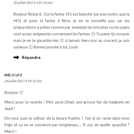
20 juillet 2017 à 13 h 14 min
Bonjour Richard, Oui la farine t55 est blanche (un peu moins que la
t45) et pour la farine à fibre, je ne te conseille pas car les
préparations à pâtes comme par exemple les brioches ou les pains
sont assez exigeantes concernant les farines 🙂 Tu peux tjs essayer
mais je ne te garantie rien 🙂 si jamais tiens moi au courant, je suis
curieuse 🙂 Bonne journée à toi, Lucie
Répondre
MÉLO LPZ
24 juillet 2017 à 9 h 31 min
Bonjour 🙂
Merci pour la recette ! Moi aussi j’étais une grosse fan de beignets en
deuil !
Dis-moi, puis-je utiliser de la levure fraiche ? J’en ai un reste dans mon
frigo et ça ne se conserve pas longtemps…. Si oui, en quelle quantité ?
Merci !