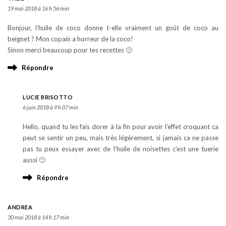
19 mai 2018 à 16 h 56 min
Bonjour, l’huile de coco donne t-elle vraiment un goût de coco au
beignet ? Mon copain a horreur de la coco!
Sinon merci beaucoup pour tes recettes 🙂
Répondre
LUCIE BRISOTTO
6 juin 2018 à 9 h 07 min
Hello, quand tu les fais dorer à la fin pour avoir l’effet croquant ca
peut se sentir un peu, mais très légèrement, si jamais ca ne passe
pas tu peux essayer avec de l’huile de noisettes c’est une tuerie
aussi 🙂
Répondre
ANDREA
30 mai 2018 à 14 h 17 min