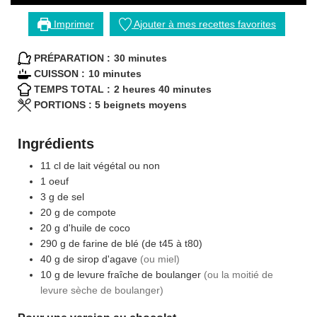
Imprimer
Ajouter à mes recettes favorites
minutes
PRÉPARATION :
30
minutes
minutes
CUISSON :
10
minutes
heures
minutes
TEMPS TOTAL :
2
heures
40
minutes
PORTIONS :
5
beignets moyens
Ingrédients
11
cl
de lait végétal ou non
1
oeuf
3
g
de sel
20
g
de compote
20
g
d'huile de coco
290
g
de farine de blé (de t45 à t80)
40
g
de sirop d'agave
(ou miel)
10
g
de levure fraîche de boulanger
(ou la moitié de
levure sèche de boulanger)