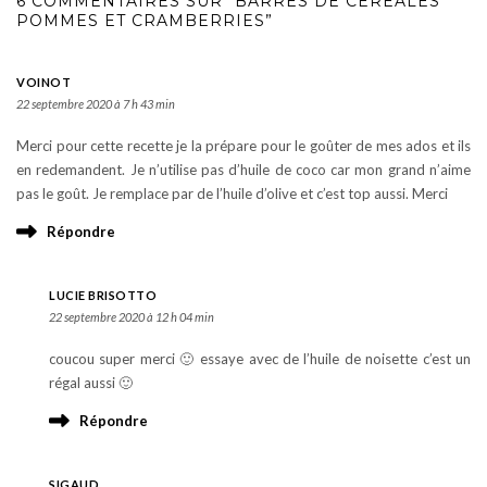
6 COMMENTAIRES SUR “BARRES DE CÉRÉALES
POMMES ET CRAMBERRIES”
VOINOT
22 septembre 2020 à 7 h 43 min
Merci pour cette recette je la prépare pour le goûter de mes ados et ils
en redemandent. Je n’utilise pas d’huile de coco car mon grand n’aime
pas le goût. Je remplace par de l’huile d’olive et c’est top aussi. Merci
Répondre
LUCIE BRISOTTO
22 septembre 2020 à 12 h 04 min
coucou super merci 🙂 essaye avec de l’huile de noisette c’est un
régal aussi 🙂
Répondre
SIGAUD