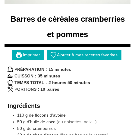
Barres de céréales cramberries
et pommes
Imprimer
Ajouter à mes recettes favorites
minutes
PRÉPARATION :
15
minutes
minutes
CUISSON :
35
minutes
heures
minutes
TEMPS TOTAL :
2
heures
50
minutes
PORTIONS :
10
barres
Ingrédients
110
g
de flocons d'avoine
50
g
d'huile de coco
(ou noisettes, noix...)
50
g
de cramberries