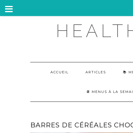
Skip
HEALT
to
content
ACCUEIL
ARTICLES
M
📆 MENUS À LA SEMA
BARRES DE CÉRÉALES CHO