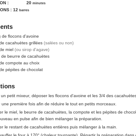
minutes
ON :
20
minutes
ONS :
12
barres
ients
g
de flocons d'avoine
de cacahuètes grillées
(salées ou non)
de miel
(ou sirop d'agave)
de beurre de cacahuètes
de compote au choix
de pépites de chocolat
ctions
un petit mixeur, déposer les flocons d'avoine et les 3/4 des cacahuètes
 une première fois afin de réduire le tout en petits morceaux.
er le miel, le beurre de cacahuètes, la compote et les pépites de chocol
uveau en pulse afin de bien mélanger la préparation.
er le restant de cacahuètes entières puis mélanger à la main.
auffer le four à 170° (chaleur tournante). Répartir la préparation dans