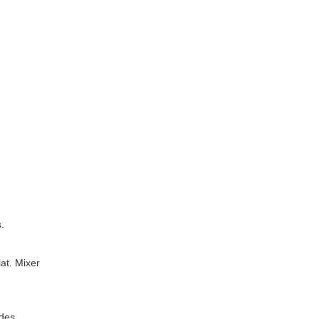
.
at. Mixer
 des