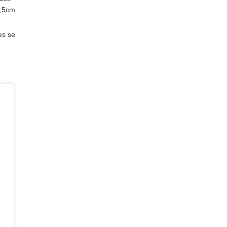
1,5cm
es se