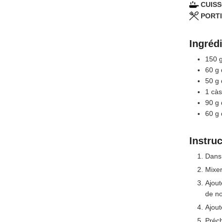
CUISS
PORTI
Ingréd
150
60
g
50
g
1
càs
90
g
60
g
Instru
Dans 
Mixer
Ajout
de no
Ajout
Préch