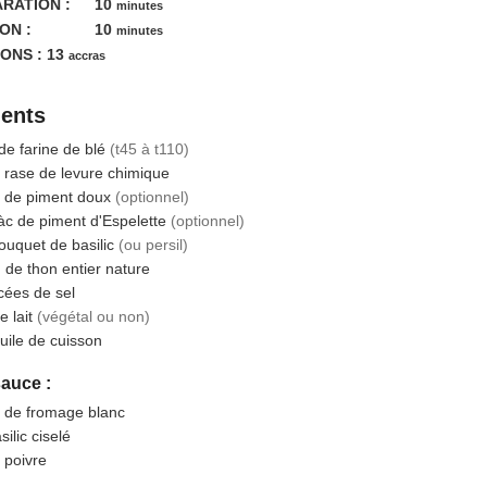
minutes
RATION :
10
minutes
minutes
ON :
10
minutes
ONS :
13
accras
ients
de farine de blé
(t45 à t110)
 rase
de levure chimique
de piment doux
(optionnel)
àc
de piment d'Espelette
(optionnel)
ouquet
de basilic
(ou persil)
g
de thon entier nature
cées
de sel
e lait
(végétal ou non)
huile de cuisson
sauce :
de fromage blanc
silic ciselé
t poivre