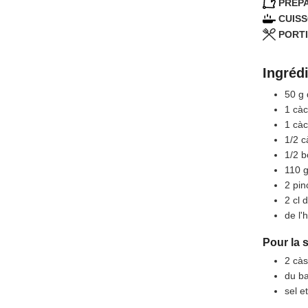
PRÉPA
CUISS
PORTI
Ingréd
50
g
1
càc
1
càc
1/2
c
1/2
b
110
2
pin
2
cl
d
de l'
Pour la 
2
càs
du ba
sel e