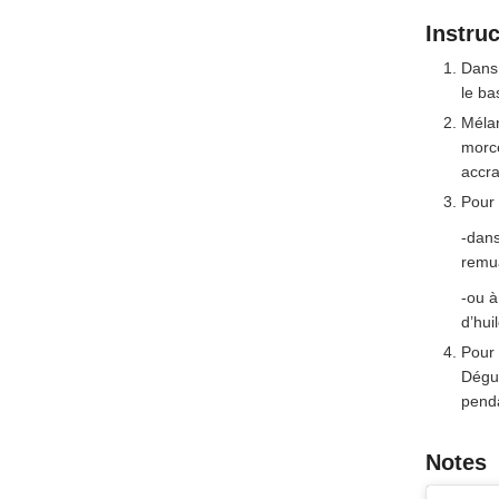
Instru
Dans 
le bas
Mélan
morce
accr
Pour 
-dans
remu
-ou à
d’hui
Pour 
Dégus
penda
Notes