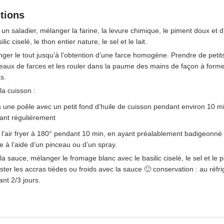
ctions
un saladier, mélanger la farine, la levure chimique, le piment doux et d
ilic ciselé, le thon entier nature, le sel et le lait.
ger le tout jusqu’à l’obtention d’une farce homogène. Prendre de petit
aux de farces et les rouler dans la paume des mains de façon à form
as.
la cuisson :
 une poêle avec un petit fond d’huile de cuisson pendant environ 10 m
ant régulièrement
 l’air fryer à 180° pendant 10 min, en ayant préalablement badigeonné 
le à l’aide d’un pinceau ou d’un spray.
la sauce, mélanger le fromage blanc avec le basilic ciselé, le sel et le p
ter les accras tièdes ou froids avec la sauce 🙂 conservation : au réfri
nt 2/3 jours.