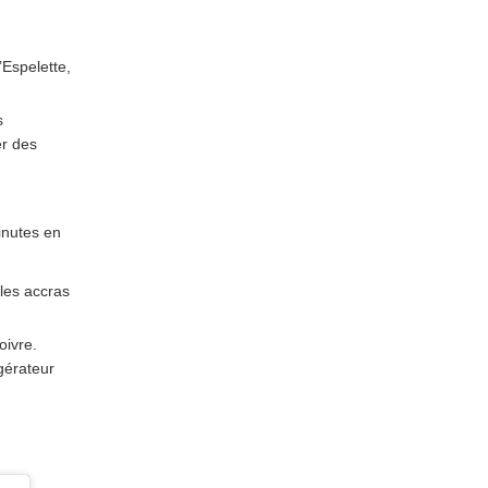
’Espelette,
s
er des
inutes en
les accras
oivre.
gérateur