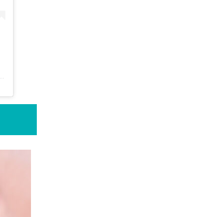
ucie 😊 recettes de plats sains (@healthyfood_creation)