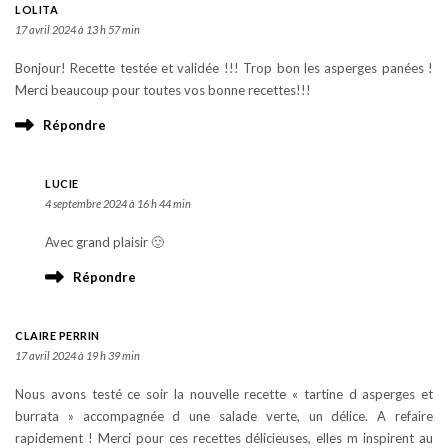
LOLITA
17 avril 2024 à 13 h 57 min
Bonjour! Recette testée et validée !!! Trop bon les asperges panées !
Merci beaucoup pour toutes vos bonne recettes!!!
Répondre
LUCIE
4 septembre 2024 à 16 h 44 min
Avec grand plaisir 🙂
Répondre
CLAIRE PERRIN
17 avril 2024 à 19 h 39 min
Nous avons testé ce soir la nouvelle recette « tartine d asperges et
burrata » accompagnée d une salade verte, un délice. A refaire
rapidement ! Merci pour ces recettes délicieuses, elles m inspirent au