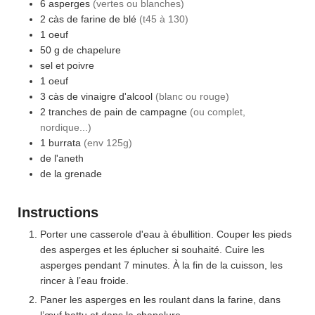
6
asperges
(vertes ou blanches)
2
càs
de farine de blé
(t45 à 130)
1
oeuf
50
g
de chapelure
sel et poivre
1
oeuf
3
càs
de vinaigre d'alcool
(blanc ou rouge)
2
tranches
de pain de campagne
(ou complet,
nordique...)
1
burrata
(env 125g)
de l'aneth
de la grenade
Instructions
Porter une casserole d'eau à ébullition. Couper les pieds
des asperges et les éplucher si souhaité. Cuire les
asperges pendant 7 minutes. À la fin de la cuisson, les
rincer à l’eau froide.
Paner les asperges en les roulant dans la farine, dans