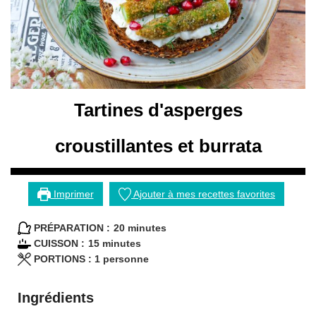
Tartines d'asperges
croustillantes et burrata
Imprimer
Ajouter à mes recettes favorites
minutes
PRÉPARATION :
20
minutes
minutes
CUISSON :
15
minutes
PORTIONS :
1
personne
Ingrédients