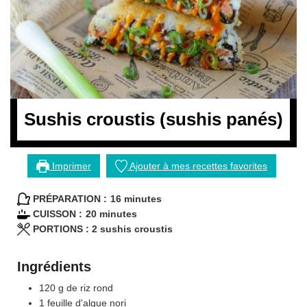
Sushis croustis (sushis panés)
Imprimer
Ajouter à mes recettes favorites
minutes
PRÉPARATION :
16
minutes
minutes
CUISSON :
20
minutes
PORTIONS :
2
sushis croustis
Ingrédients
120
g
de riz rond
1
feuille
d'algue nori