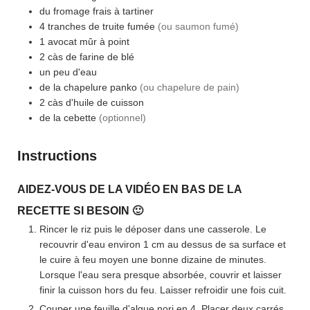
du fromage frais à tartiner
4
tranches
de truite fumée
(ou saumon fumé)
1
avocat mûr à point
2
càs
de farine de blé
un peu d'eau
de la chapelure panko
(ou chapelure de pain)
2
càs
d'huile de cuisson
de la cebette
(optionnel)
Instructions
AIDEZ-VOUS DE LA VIDÉO EN BAS DE LA
RECETTE SI BESOIN 🙂
Rincer le riz puis le déposer dans une casserole. Le
recouvrir d'eau environ 1 cm au dessus de sa surface et
le cuire à feu moyen une bonne dizaine de minutes.
Lorsque l'eau sera presque absorbée, couvrir et laisser
finir la cuisson hors du feu. Laisser refroidir une fois cuit.
Couper une feuille d'algue nori en 4. Placer deux carrés