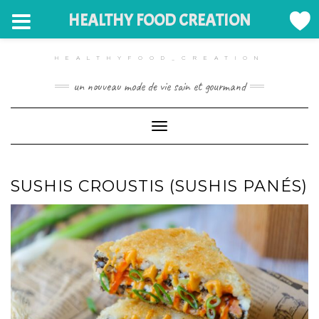
HEALTHY FOOD CREATION
Skip
to
HEALTHYFOOD_CREATION
content
un nouveau mode de vie sain et gourmand
Toggle Navigation
SUSHIS CROUSTIS (SUSHIS PANÉS)