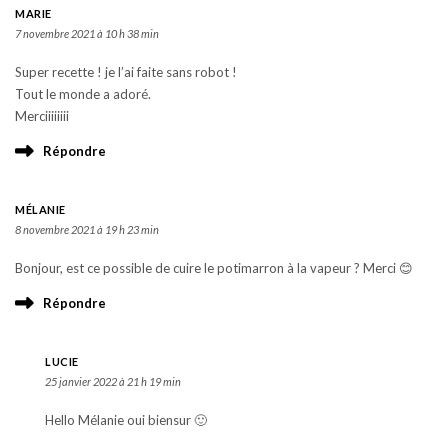
MARIE
7 novembre 2021 à 10 h 38 min
Super recette ! je l’ai faite sans robot !
Tout le monde a adoré.
Merciiiiiiii
Répondre
MÉLANIE
8 novembre 2021 à 19 h 23 min
Bonjour, est ce possible de cuire le potimarron à la vapeur ? Merci 😊
Répondre
LUCIE
25 janvier 2022 à 21 h 19 min
Hello Mélanie oui biensur 🙂