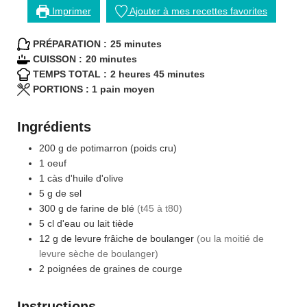
Imprimer
Ajouter à mes recettes favorites
minutes
PRÉPARATION :
25
minutes
minutes
CUISSON :
20
minutes
heures
minutes
TEMPS TOTAL :
2
heures
45
minutes
PORTIONS :
1
pain moyen
Ingrédients
200
g
de potimarron (poids cru)
1
oeuf
1
càs
d'huile d'olive
5
g
de sel
300
g
de farine de blé
(t45 à t80)
5
cl
d'eau ou lait tiède
12
g
de levure frâiche de boulanger
(ou la moitié de
levure sèche de boulanger)
2
poignées
de graines de courge
Instructions