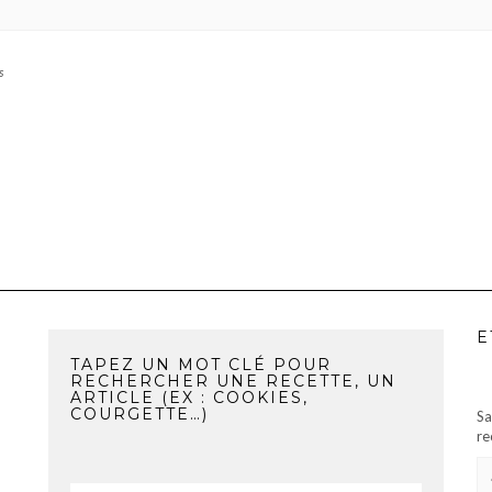
s
E
TAPEZ UN MOT CLÉ POUR
RECHERCHER UNE RECETTE, UN
ARTICLE (EX : COOKIES,
COURGETTE…)
Sa
re
AD
E-