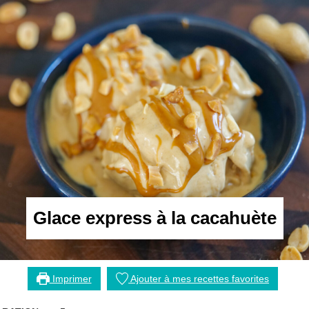
Glace express à la cacahuète
Imprimer
Ajouter à mes recettes favorites