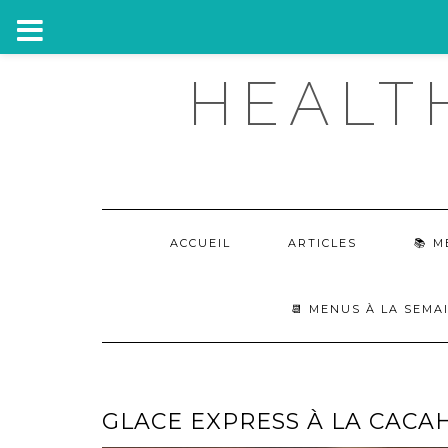
Skip
HEALT
to
content
ACCUEIL
ARTICLES
M
📆 MENUS À LA SEMA
GLACE EXPRESS À LA CACA