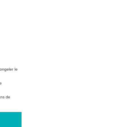
ongeler le
e
ans de