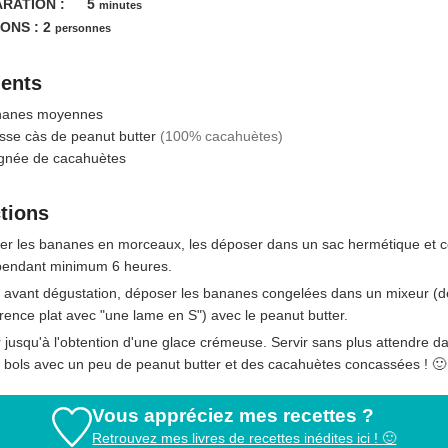
minutes
RATION :
5
minutes
ONS :
2
personnes
ients
nanes moyennes
sse càs
de peanut butter
(100% cacahuètes)
gnée
de cacahuètes
ctions
r les bananes en morceaux, les déposer dans un sac hermétique et c
 pendant minimum 6 heures.
 avant dégustation, déposer les bananes congelées dans un mixeur (d
rence plat avec "une lame en S") avec le peanut butter.
 jusqu'à l'obtention d'une glace crémeuse. Servir sans plus attendre d
s bols avec un peu de peanut butter et des cacahuètes concassées ! 🙂
Vous appréciez mes recettes ?
Retrouvez mes livres de recettes inédites ici ! 🙂