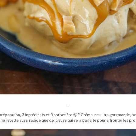
-
réparation, 3 ingrédients et 0 sorbetière 🙂 ? Crémeuse, ultra gourmande, hea
ne recette aussi rapide que délicieuse qui sera parfaite pour affronter les proc