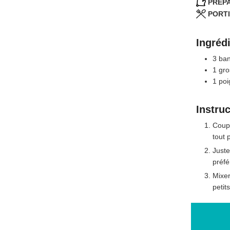
PRÉPA
PORTI
Ingréd
3
ba
1
gro
1
poi
Instru
Coupe
tout
Juste
préfé
Mixer
petit