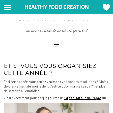
HEALTHY FOOD CREATION
Skip
to
HEALTHYFOOD_CREATION
content
un nouveau mode de vie sain et gourmand
Toggle Navigation
ET SI VOUS VOUS ORGANISIEZ
CETTE ANNÉE ?
Et si cette année, vous teniez
vraiment
vos bonnes résolutions ? Moins
de charge mentale, moins de “qu’est-ce qu’on mange ce soir ?”, et plus
de sérénité au quotidien.
C’est exactement pour ça que j’ai créé un
Organisateur de Repas
🍽️