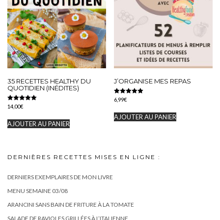
35 RECETTES HEALTHY DU
J’ORGANISE MES REPAS
QUOTIDIEN (INÉDITES)
Note
6,99
€
5.00
Note
14,00
€
sur 5
5.00
AJOUTER AU PANIER
sur 5
AJOUTER AU PANIER
DERNIÈRES RECETTES MISES EN LIGNE :
DERNIERS EXEMPLAIRES DE MON LIVRE
MENU SEMAINE 03/08
ARANCINI SANS BAIN DE FRITURE À LA TOMATE
SALADE DE RAVIOLES GRILLÉES À L’ITALIENNE