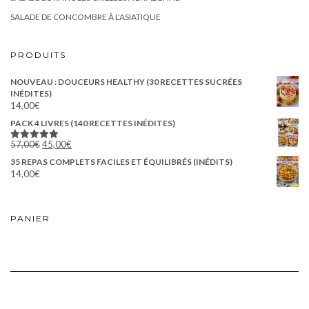
SALADE DE CONCOMBRE À L’ASIATIQUE
PRODUITS
NOUVEAU : DOUCEURS HEALTHY (30 RECETTES SUCRÉES
INÉDITES)
14,00
€
PACK 4 LIVRES (140 RECETTES INÉDITES)
Le
Le
57,00
€
45,00
€
Note
5.00
prix
prix
sur 5
35 REPAS COMPLETS FACILES ET ÉQUILIBRÉS (INÉDITS)
initial
actuel
14,00
€
était :
est :
57,00€.
45,00€.
PANIER