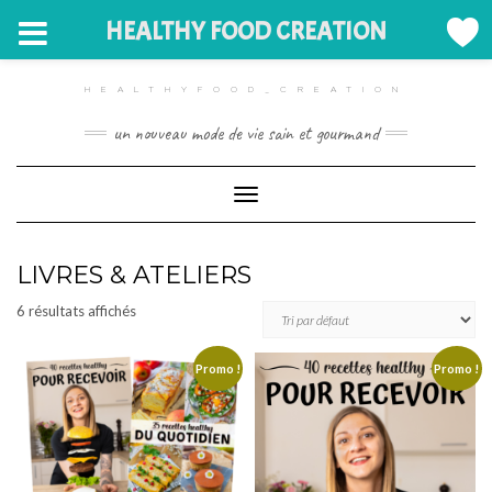
HEALTHY FOOD CREATION
Skip
to
HEALTHYFOOD_CREATION
content
un nouveau mode de vie sain et gourmand
Toggle Navigation
LIVRES & ATELIERS
6 résultats affichés
Promo !
Promo !