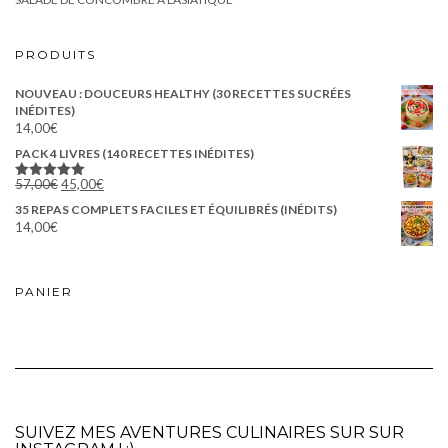
PRODUITS
NOUVEAU : DOUCEURS HEALTHY (30 RECETTES SUCRÉES
INÉDITES)
14,00
€
PACK 4 LIVRES (140 RECETTES INÉDITES)
57,00
€
45,00
€
Note
5.00
sur 5
35 REPAS COMPLETS FACILES ET ÉQUILIBRÉS (INÉDITS)
14,00
€
PANIER
SUIVEZ MES AVENTURES CULINAIRES SUR SUR